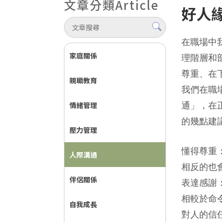
文章分類
Article
好人
在職場中
家庭關係
理階層和
尊重、在
親職教育
我們在職
情緒管理
通」，在
的幾點建議
壓力管理
懂得尊重
人際溝通
相反的也
伴侶關係
表達感謝
相較於命
自我成長
對人的信任