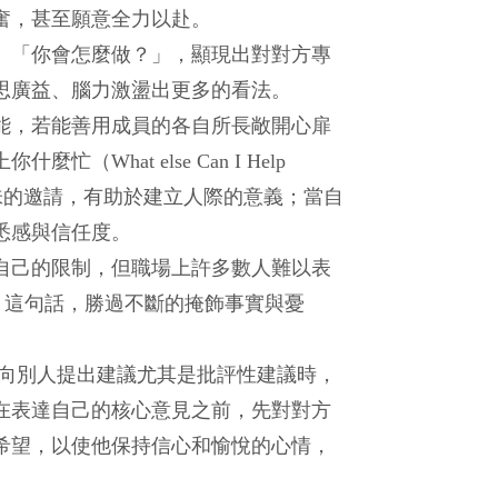
奮，甚至願意全力以赴。
」「你會怎麼做？」，顯現出對對方專
思廣益、腦力激盪出更多的看法。
能，若能善用成員的各自所長敞開心扉
at else Can I Help
味的邀請，有助於建立人際的意義；當自
悉感與信任度。
自己的限制，但職場上許多數人難以表
ow）這句話，勝過不斷的掩飾事實與憂
於向別人提出建議尤其是批評性建議時，
在表達自己的核心意見之前，先對對方
希望，以使他保持信心和愉悅的心情，