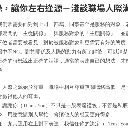
緣，讓你左右逢源－淺談職場人際溝
我們常需要面對到上司、部屬、同事甚至是服務的對象，
部屬間的「主從關係」，與服務對象的「主顧關係」，並
下位者需要被看見，對於被服務對象則更需要有好的態度
場中不NG。對於關係及人際的動力有所了解後，可以清
正確的時機說出正確的話語，適當的表達自己的想法，才
:
：人際之源始於尊重，職場中相互尊重無關職務高低，是
會贏得他人的尊重。
：謝謝你（Thank You）不只是一般表達禮貌，不管是
令，用謝意請別人幫忙，會讓他人的感受更好得多。
：尤其運用在上對下表達「我信任你的決定（I Trust Your