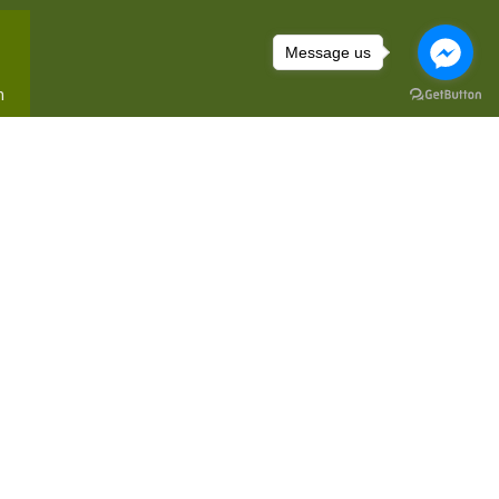
Message us
m