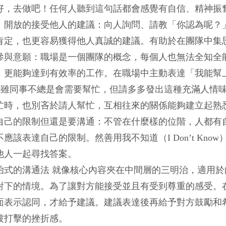
好，去做吧！任何人聽到這句話都會感覺有自信、精神振
、開放的接受他人的建議：向人詢問、請教「你認為呢？
肯定，也更容易獲得他人真誠的建議。有助於在團隊中集
參與意願：職場是一個團隊的概念，每個人也無法全知全
更能夠達到有效率的工作。在職場中主動表達「我能幫上你什麼忙（Wh
」，雖同事不總是會需要幫忙，但請多多發出這種充滿人情
忙時，也別吝於請人幫忙，互相往來的關係能夠建立起熟
自己的限制但還是要溝通：不管在什麼樣的位階，人都有
應該表達自己的限制。然善用我不知道（I Don’t Kn
他人一起尋找答案。
治式的溝通法 就像核心內容夾在中間層的三明治，適用
對下的情境。為了讓對方能接受並且有受到尊重的感受。
面表示認同，才給予建議。建議表達後再給予對方鼓勵和
被打擊的挫折感。