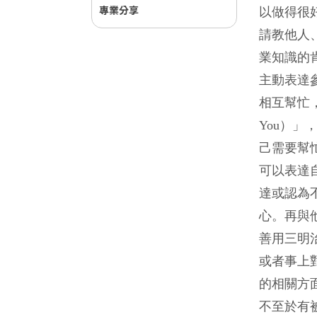
專業分享
以做得很
請教他人
業知識的
主動表達
相互幫忙，
You）
己需要幫
可以表達
達或認為不
心。再與
善用三明
或者事上
的相關方
不至於有