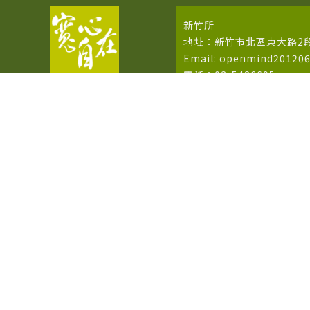
新竹所
地址：新竹市北區東大路2段
Email: openmind20120
電話：03-5426695
統一編號：37760404
苗栗所(寬宏心理諮商所)
地址：苗栗市中正路161號1
電話：03-5426695(預約
新竹所/立案字號：
新竹衛諮 字第 XY1204004
竹北所/立案字號：
新縣衛諮 字第 XY3305012
寬宏心理諮商所/立案字號