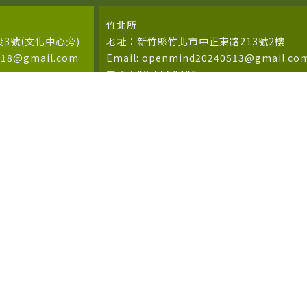
竹北所
3號(文化中心旁)
地址：新竹縣竹北市中正東路213號2樓
618@gmail.com
Email: openmind20240513@gmail.co
電話：03-5550490
統一編號：95132473
0F
請洽新竹所)
2號
8號