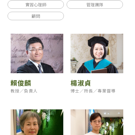
實習心理師
管理團隊
顧問
賴俊麟
楊淑貞
教授／負責人
博士／所長／專業督導