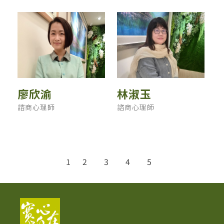
廖欣渝
林淑玉
諮商心理師
諮商心理師
1
2
3
4
5