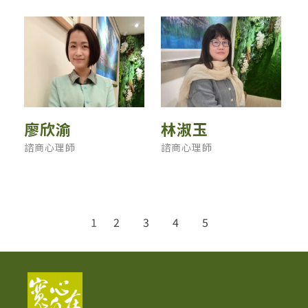
廖欣渝
林淑玉
諮商心理師
諮商心理師
1
2
3
4
5