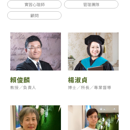
實習心理師
管理團隊
顧問
賴俊麟
楊淑貞
教授／負責人
博士／所長／專業督導