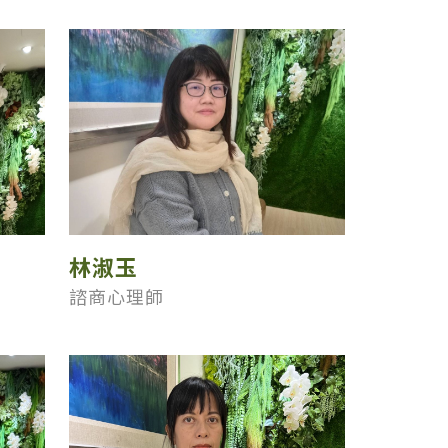
林淑玉
諮商心理師