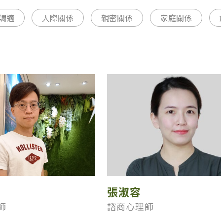
調適
人際關係
親密關係
家庭關係
張淑容
師
諮商心理師