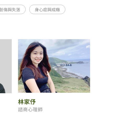
創傷與失落
身心症與成癮
林家伃
諮商心理師