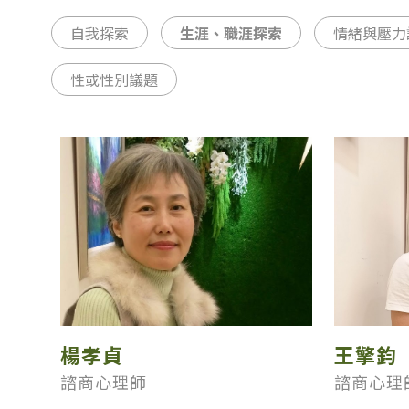
自我探索
生涯、職涯探索
情緒與壓力
性或性別議題
楊孝貞
王擎鈞
諮商心理師
諮商心理