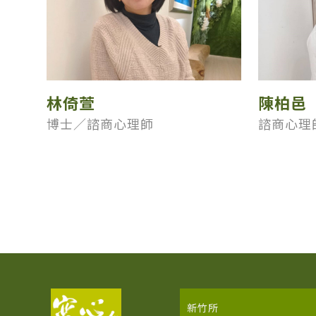
林倚萱
陳柏邑
博士／諮商心理師
諮商心理
新竹所