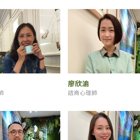
廖欣渝
師
諮商心理師