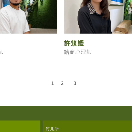
許筑媛
師
諮商心理師
1
2
3
竹北所