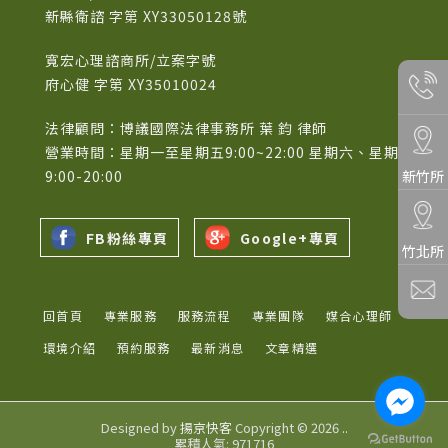
新縣衛諮 字第 XY33050128號
寬宏心理諮商所/立案字號
府心健 字第 XY35010024
法律顧問：博議國際法律事務所 葉 鈞 律師
營業時間：星期一至星期五9:00~22:00 星期六、星期日
新竹所
9:00-20:00
FB粉絲專頁
Google+專頁
竹北所
回首頁
專業服務
服務流程
專業團隊
媒合心理師
環境介紹
預約服務
最新消息
文章精選
Designed by
揚京快客
Copyright © 2026
..
累積人氣: 971716