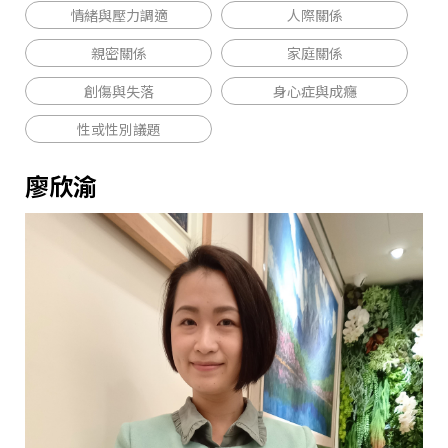
情緒與壓力調適
人際關係
親密關係
家庭關係
創傷與失落
身心症與成癮
性或性別議題
廖欣渝