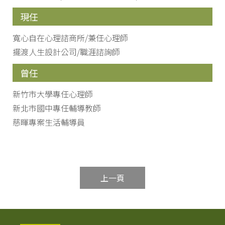
現任
寬心自在心理諮商所/兼任心理師
擺渡人生設計公司/職涯諮詢師
曾任
新竹市大學專任心理師
新北市國中專任輔導教師
慈暉專案生活輔導員
上一頁