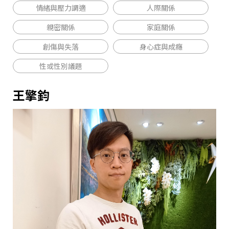
情緒與壓力調適
人際關係
親密關係
家庭關係
創傷與失落
身心症與成癮
性或性別議題
王擎鈞