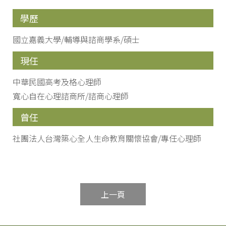
學歷
國立嘉義大學/輔導與諮商學系/碩士
現任
中華民國高考及格心理師
寬心自在心理諮商所/諮商心理師
曾任
社團法人台灣築心全人生命教育關懷協會/專任心理師
上一頁