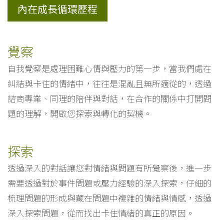
內在成長循環歷程
覺察
自我覺察是處理困難心情與壓力的第一步，當我們處在
糾結與卡住的情緒中，往往是混亂且無所適從的，透過
諮商專業、同理的陪伴與對話，在合作的關係中打開問
題的理解，開啟您探索與轉化的契機。
探索
透過深入的對話讓您對情緒與問題有所覺察後，進一步
需要透過對於事件問題或壓力經驗的深入探索，仔細的
梳理問題的形成與藏在問題中複雜的情緒與情感，透過
深入探索問題，從而找出卡住情緒的真正的原因。