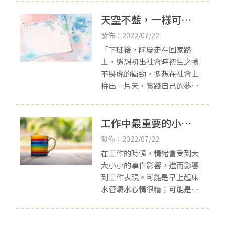
樂。寂寞的確有害健康、會讓
天空不藍，一樣可以
人早死，這種心痛，也不過是
放大了寂寞的殺傷力
微笑─遠離憂鬱二三
發佈：2022/07/22
事-新竹心理諮商所
「下班後，阿慶走在回家路
上，遙想初出社會時初生之犢
不畏虎的衝勁，多想在社會上
拚出一片天，實踐自己的夢想
呀！然而近年來台灣的經濟不
景氣，連想要換一個更符合自
工作中最重要的小事
己期待的工作都不敢，擔心如
果不小心失業了，家庭
－淺談情緒管理-新竹
發佈：2022/07/22
心理諮商所推薦
在工作的時候，情緒會受到大
大小小的事件影響，進而影響
到工作表現。可能是早上起床
水管漏水心情很糟；可能是進
辦公室之後電腦當機影響工作
效率；可能是同事送來的慰勞