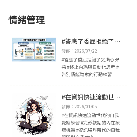
情緒管理
#答應了委屈拒絕了又
滿心罪惡
發佈：2026/07/22
#答應了委屈拒絕了又滿心罪
惡 #終止內耗與自動化思考 #
告別情緒勒索的行動練習
#在資訊快速流動世代
的自我覺察練習
發佈：2026/01/05
#在資訊快速流動世代的自我
覺察練習 #完形觀點的內在療
癒機轉 #資訊爆炸時代的自我