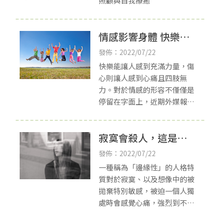
照顧與自我療癒
情感影響身體 快樂情
緒讓人充滿能量-新竹
發佈：2022/07/22
心理治療推薦
快樂能讓人感到充滿力量，傷
心則讓人感到心痛且四肢無
力。對於情感的形容不僅僅是
停留在字面上，近期外媒報導
一項新的研究發現情感的確對
人體有實實在在的影響，研究
寂寞會殺人，這是真
總結出的圖片讓人更清楚看見
受情感影響的身體部份
的-新竹心理醫師
發佈：2022/07/22
一種稱為「邊緣性」的人格特
質對於寂寞、以及想像中的被
拋棄特別敏感，被迫一個人獨
處時會感覺心痛，強烈到不如
在手上割出一條血痕還比較快