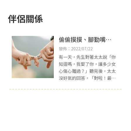
伴侶關係
偷偷摸摸、腳勤嘴賤
的夫妻溝通之道-新竹
發佈：2022/07/22
夫妻諮商
有一天，先生對著太太說「你
知道嗎，我娶了你，讓多少女
心傷心難過？」聽完後，太太
沒好氣的回答，「對啦！最傷
心、最難過的那一個女人，就
是我！」。