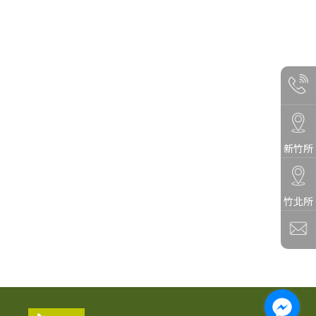
新竹所
竹北所