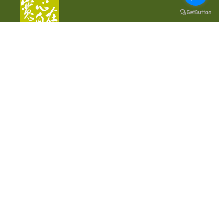
新竹所
地址：新竹市北區東大路2段3號(文化中心旁)
Email: openmind20120618@gmail.com
電話：03-5426695
統一編號：37760404
竹北所
地址：新竹縣竹北市中正東路213號2樓
Email: openmind20240513@gmail.com
電話：03-5550490
統一編號：95132473
苗栗所(寬宏心理諮商所)