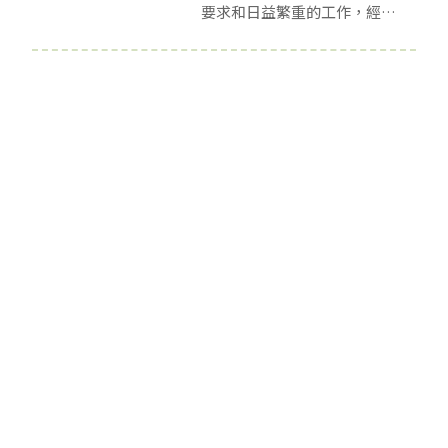
要求和日益繁重的工作，經過
半年的適應，晶晶撐了下來，
但約莫過了一年，大學時期交
往多年的男朋友忽然提出分手
的要求。從分手的那