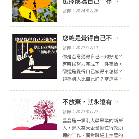
選擇成為自己－存在
幸福感！
主義觀點
發佈：2024/02/26
您總是覺得自己不夠
好嗎?停止自我懷疑的
發佈：2022/12/12
三種解救方法
你是否常覺得自己不夠好呢？
有時候努力完成了一件事情，
卻還是覺得自己做得不怎樣？
認為別人比自己好？當這些念
頭一出現，心中就會開始冒出
成千上百的負面想法，感覺自
不放棄，就永遠有希
己真的如同自己所想，我就是
這麼糟糕？如果你也
望─淺談自殺防治-新
發佈：2022/07/22
竹心理治療
晶晶是一個剛大學畢業的新鮮
人，進入某大企業擔任行政助
理的工作，面對職場上主管的