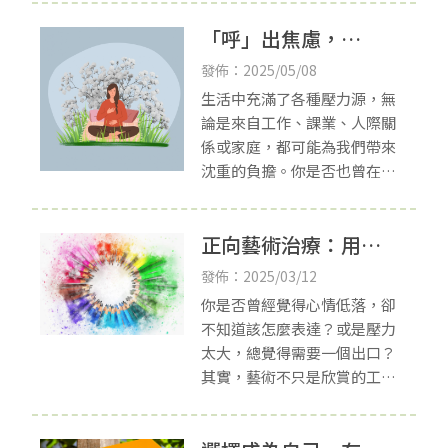
「行為」不夠好，然而羞愧感
「呼」出焦慮，
是個體覺得「我這個人」很
糟，讓個體感受到自己
「吸」入安定
發佈：2025/05/08
生活中充滿了各種壓力源，無
論是來自工作、課業、人際關
係或家庭，都可能為我們帶來
沈重的負擔。你是否也曾在面
對壓力事件的時候，突然心跳
加速、呼吸急促、感到莫名的
正向藝術治療：用創
恐懼並有些坐立不安呢？那可
能是被焦慮找上門囉
作點亮生活
發佈：2025/03/12
你是否曾經覺得心情低落，卻
不知道該怎麼表達？或是壓力
太大，總覺得需要一個出口？
其實，藝術不只是欣賞的工
具，它還能幫助我們釋放情
緒、找到快樂，甚至提升整體