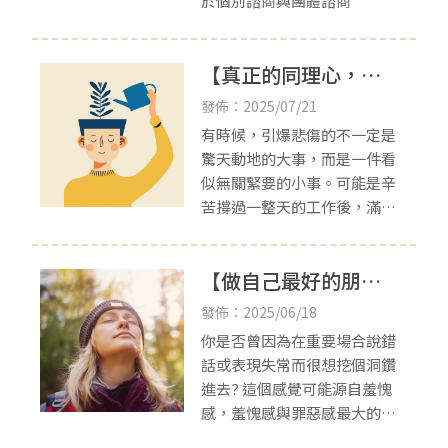
於個別諮商與團體諮商
【真正的同理心，是
從看見自己開始的】
發佈：2025/07/21
有時候，引爆悲傷的不一定是
驚天動地的大事，而是一件看
似無關緊要的小事。可能是辛
苦撐過一整天的工作後，滿心
期待著下班可以享受一頓晚
餐，卻因為沒買到想吃的食物
【做自己最好的朋友-
而感到失落；又或者是下課後
迫不及待地打開一場球
正念與自我疼惜】
發佈：2025/06/18
你是否曾因為在重要場合說錯
話或表現失常而很想挖個洞鑽
進去? 這個感覺可能源自羞愧
感，羞愧感與罪惡感最大的不
同是，罪惡感是覺得自己的