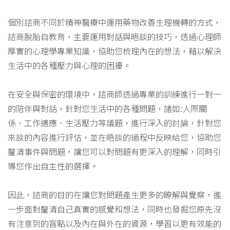
個別諮商不同於精神醫療中運用藥物改善生理機轉的方式，
諮商脫胎自教育，主要運用對話與晤談的技巧，透過心理師
厚實的心理學專業知識，協助您梳理內在的想法，藉以解決
生活中的各種壓力與心理的困擾。
在安全與保密的環境中，諮商師透過專業的訓練進行一對一
的陪伴與對話，針對您生活中的各種問題，諸如:人際關
係、工作適應、生活壓力等議題，進行深入的討論，針對您
來談的內容進行評估，並在晤談的過程中反映給您，協助您
釐清事件與問題，讓您可以對問題有更深入的理解，同時引
導您作出自主性的選擇。
因此，諮商的目的在讓您對問題產生更多的瞭解與覺察，進
一步面對釐清自己真實的感覺和想法，同時也發掘您原先沒
有注意到的盲點以及內在與外在的資源，學習以更有效能的