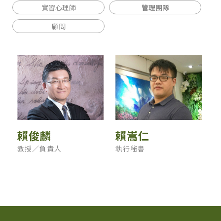
實習心理師
管理團隊
顧問
賴俊麟
賴嵩仁
教授／負責人
執行秘書