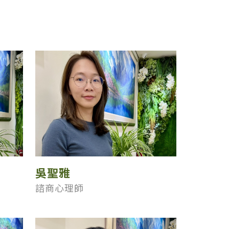
吳聖雅
諮商心理師