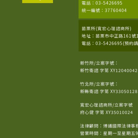
電話：03-5426695
統一編號：37760404
苗栗所(寬宏心理諮商所)
地址：苗栗市中正路161號1
電話：03-5426695(預約
新竹所/立案字號：
新竹衛諮 字第 XY1204004
竹北所/立案字號：
新縣衛諮 字第 XY3305012
寬宏心理諮商所/立案字號
府心健 字第 XY35010024
法律顧問：博議國際法律事務所
營業時間：星期一至星期五9:00