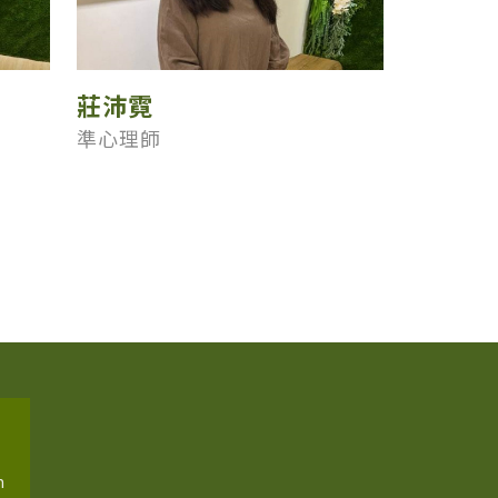
莊沛霓
準心理師
m