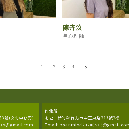
陳卉汶
準心理師
1
2
3
4
5
竹北所
3號(文化中心旁)
地址：新竹縣竹北市中正東路213號2樓
618@gmail.com
Email: openmind20240513@gmail.co