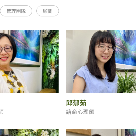
管理團隊
顧問
邱郁茹
師
諮商心理師