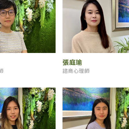
張庭瑜
師
諮商心理師