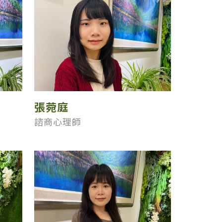
張菀庭
諮商心理師