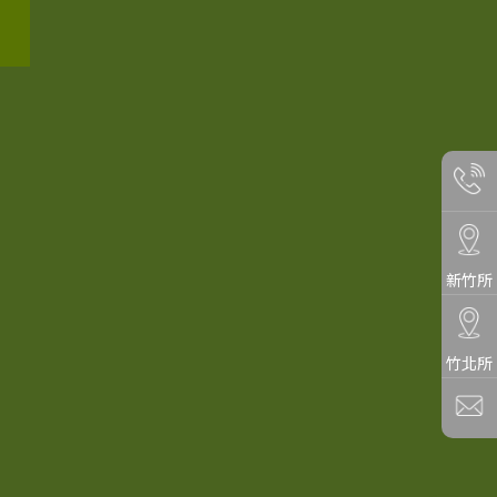
新竹所
竹北所