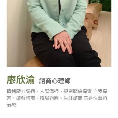
廖欣渝
諮商心理師
情緒壓力調適、人際溝通、親密關係探索 自我探
索、遊戲諮商、職場適應、生涯諮商 表達性藝術
治療