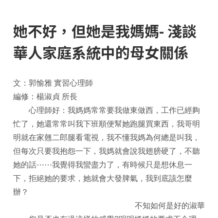
她不好，但她是我媽媽- 淺談
華人家庭系統中的母女關係
文：郭愉雅 實習心理師
編修：楊淑貞 所長
心理師好：我媽媽常常要我做東做西，工作已經夠
忙了，她還常常叫我下班順便幫她跑腿買東西，我哥明
明就在家翹二郎腿看電視，我不懂我媽為何總是叫我，
但每次只要我抱怨一下，我媽就會說我翅膀硬了，不聽
她的話⋯⋯我覺得我蠻盡力了，有時候只是想休息一
下，拒絕她的要求，她就會大發脾氣，我到底該怎麼
辦？
不知如何是好的淑華