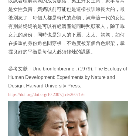
以試著理解媽媽的成長脈絡，男主外女主內，家事常常
是女性負責，媽媽以前可能也是這樣被訓練長大的，最
後別忘了，每個人都是時代的產物，淑華這一代的女性
有別於媽媽的是可以有經濟產能同時照顧家人，除了乖
女兒的身份，同時也是別人的下屬、太太、媽媽，如何
在多重的身份角色間穿梭，不過度被某個角色綁架，掌
握良好的平衡是每個人必須修煉的課題。
參考文獻：Urie bronfenbrenner. (1979). The Ecology of
Human Development: Experiments by Nature and
Design. Harvard University Press.
https://doi.org/doi.org/10.2307/j.ctv26071r6