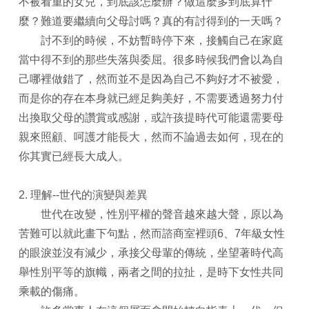
不被看重的女兒，到底該怎麼辦？做這麼多到底算什
麼？難道要繼續向父母討嗎？真的有討得到的一天嗎？
討不到的時候，不妨暫時停下來，接觸自己在家庭
當中得不到的那些失落與委屈。很多時候我們會以為自
己哪裡做錯了，然而並不是因為自己不夠好才不被愛，
而是你的存在本身就已經足夠美好，不需要透過努力付
出換取父母的讚賞或感謝，或許孩提時代可能還需要母
親來照顧、呵護才能長大，然而不論過去如何，現在的
你其實已經長大成人。
2. 理解--世代的演變與差異
世代在改變，性別平權的聲音越來越大聲，原以為
苦難可以就此畫下句點，然而諮商室裡頭6、7年級女性
的眼淚並沒有減少，承接父母輩的傳統，坐望著時代高
舉性別平等的旗幟，兩者之間的拉扯，是時下女性共同
乘載的傷痛。