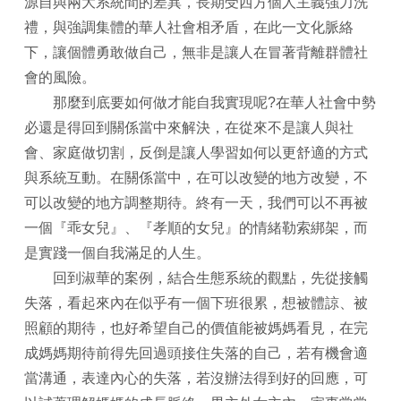
源自與兩大系統間的差異，長期受西方個人主義強力洗
禮，與強調集體的華人社會相矛盾，在此一文化脈絡
下，讓個體勇敢做自己，無非是讓人在冒著背離群體社
會的風險。
那麼到底要如何做才能自我實現呢?在華人社會中勢
必還是得回到關係當中來解決，在從來不是讓人與社
會、家庭做切割，反倒是讓人學習如何以更舒適的方式
與系統互動。在關係當中，在可以改變的地方改變，不
可以改變的地方調整期待。終有一天，我們可以不再被
一個『乖女兒』、『孝順的女兒』的情緒勒索綁架，而
是實踐一個自我滿足的人生。
回到淑華的案例，結合生態系統的觀點，先從接觸
失落，看起來內在似乎有一個下班很累，想被體諒、被
照顧的期待，也好希望自己的價值能被媽媽看見，在完
成媽媽期待前得先回過頭接住失落的自己，若有機會適
當溝通，表達內心的失落，若沒辦法得到好的回應，可