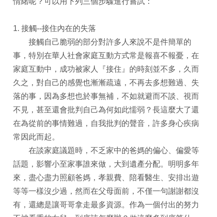
情緒呢？可以用下列三個步驟進行嘗試：
1. 接觸--接住內在的失落
接觸自己脆弱的部分對許多人來說不是件簡單的
事，特別在華人社會家庭互動方式常是報喜不報憂，在
家庭互動中，成功被家人『接住』的時刻並不多，久而
久之，對自己的感覺也漸漸疏遠，不再去多想難過、失
落的事，因為多想也於事無補，不如就避而不談、視而
不見，甚至還會批判自己為何如此懦弱？長這麼大了還
在為從前的事情難過，自我批判的聲音，許多身心疾病
常因此而起。
在談家庭議題時，不乏家中的爸媽的偏心、偏愛等
話題，影響小至家事誰來做，大到遺產分配。明明多年
來，盡心盡力照顧爸媽，孝親費、陪看醫生、安排出遊
等等一樣沒少過，然而在父母面前，不僅一句謝謝都沒
有，還總是讓哥哥拿走最多資源。作為一個付出的努力