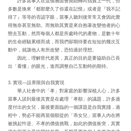
許多當事人在這個層面會開始轉向指責上一代，但
多數是換來『都那麼久了你還在記恨』或者是『我不記
得了』等等的否認字眼，當事人聽到後常常又會因此覺
得無奈甚至無助。而無助其實是來自抱著改變他者的心
態去互動，然而每個人都是所處時代的產物，是數十年
的生命經驗累積而成，而我們卻期待要在短短的幾次互
動中，就讓他人有所改變，恐怕過於理想。
因此，理解世代差異，真正的目的是要協助自己長
出「看懂」的眼光，進而調整自己互動時的期待。
3. 實現—設界限與自我實現
華人社會中的「孝」對家庭的影響深植人心，許多
當事人談到最後其實是在處理「孝順」的議題，許多過
度付出的女兒，最後要面臨的一個課題是自我實踐，過
程中，勢必不能再當個順從的「乖女兒」當事人內在將
被挑起忤逆、不孝的價值挑戰，如此的價值衝突，其實