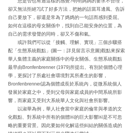
您是否也有過這樣的感覺?明明媽媽的要求不合理，
卻又無法拒絕?試了好多方法，把她的話當耳邊風、告訴
自己要放下，卻還是常為了媽媽的一句話而感到委屈。
如何在這樣的母女關係中，找到自己能安身的位置，為
自己的需求發聲的同時，卻又不傷和氣。
或許我們可以從「接觸、理解、實現」三個步驟搭
配「生態系統觀點」(圖一：詳見留言示意圖)觀點來探索
華人集體主義的家庭關係中的母女關係。生態系統觀點
最早由Bronfenbrenner (1979)所提出。有別於個體心理
學，更探討了所處社會環境對其所產生的影響，
Bronfenbrenner認為個體成長於系統內，從微系統個人
發展於家庭之中，受到父母與家庭成員的中間系統所影
響，而家庭又受到大系統華人文化與社會所影響。
以淑華為例，華人社會當中家庭的倫常與孝道的文
化觀點、對系統中所有的個體￼的巨大影響￼是不可忽
略的重要背景。因此要如何化解這些糾結的關係造成的