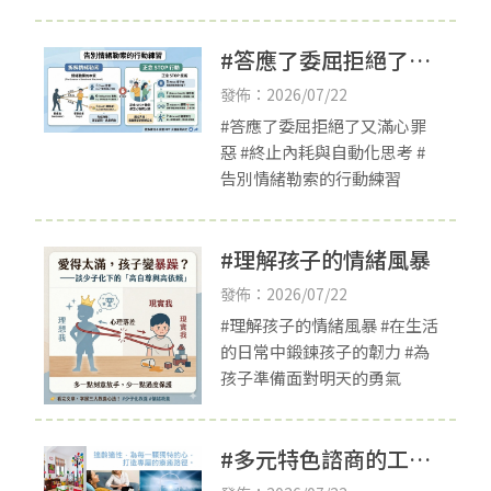
的成長發展緊密相連
#答應了委屈拒絕了又
滿心罪惡
發佈：2026/07/22
#答應了委屈拒絕了又滿心罪
惡 #終止內耗與自動化思考 #
告別情緒勒索的行動練習
#理解孩子的情緒風暴
發佈：2026/07/22
#理解孩子的情緒風暴 #在生活
的日常中鍛鍊孩子的韌力 #為
孩子準備面對明天的勇氣
#多元特色諮商的工作
目標