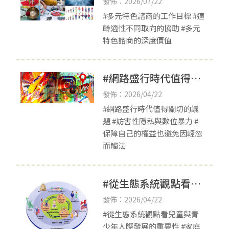
發佈：2026/07/22
#多元特色諮商的工作目標 #適
齡適性不同取向的協助 #多元
特色諮商的深度價值
#網路盛行時代值得關
切的議題
發佈：2026/04/22
#網路盛行時代值得關切的議
題 #妨害性隱私與數位暴力 #
保障自己的權益也避免因輕忽
而觸法
#從生態系統觀點看兒
童與青少年人際發展
發佈：2026/04/22
的重要性
#從生態系統觀點看兒童與青
少年人際發展的重要性 #家庭