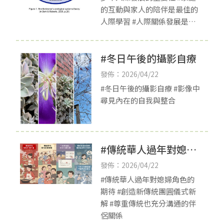
的互動與家人的陪伴是最佳的
人際學習 #人際關係發展是社
會適應重要的一環
#冬日午後的攝影自療
發佈：2026/04/22
#冬日午後的攝影自療 #影像中
尋見內在的自我與整合
#傳統華人過年對媳婦
角色的期待
發佈：2026/04/22
#傳統華人過年對媳婦角色的
期待 #創造新傳統團圓儀式新
解 #尊重傳統也充分溝通的伴
侶關係