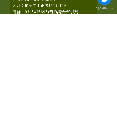
地址：苗栗市中正路161號10F
電話：03-5426695(預約請洽新竹所)
新竹所/立案字號：
新竹衛諮 字第 XY12040042號
竹北所/立案字號：
新縣衛諮 字第 XY33050128號
寬宏心理諮商所/立案字號
府心健 字第 XY35010024
法律顧問：博議國際法律事務所 葉 鈞 律師
營業時間：星期一至星期五9:00~22:00 星期六、星期日
9:00-20:00
FB粉絲專頁
Google+專頁