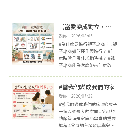
【當愛變成對立，親
子關係如何重新靠
發佈：2026/08/05
近？】
#為什麼要進行親子諮商？ #親
子諮商如何運作與進行？ #什
麼時候是最佳求助時機？ #親
子諮商能為家庭帶來什麼改
變？
#當我們變成我們的家
發佈：2026/07/22
#當我們變成我們的家 #給孩子
一個溫柔長大的空間 #父母的
情緒管理是家庭小學堂的重要
課程 #父母的各項發展與兒童