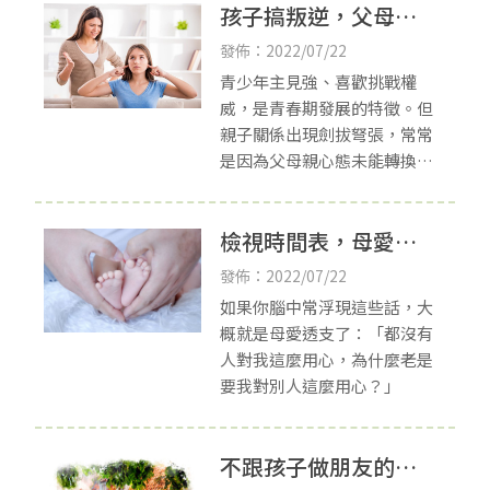
孩子搞叛逆，父母怎
麼辦？新竹親子諮商
發佈：2022/07/22
青少年主見強、喜歡挑戰權
威，是青春期發展的特徵。但
親子關係出現劍拔弩張，常常
是因為父母親心態未能轉換，
導致孩子以叛逆的行為來展現
四種內在動機：「引起注
檢視時間表，母愛不
意」、「追求權力」、「報復
洩恨」，以及「自我放棄」
透支-新竹家庭諮商
發佈：2022/07/22
如果你腦中常浮現這些話，大
概就是母愛透支了：「都沒有
人對我這麼用心，為什麼老是
要我對別人這麼用心？」
不跟孩子做朋友的親