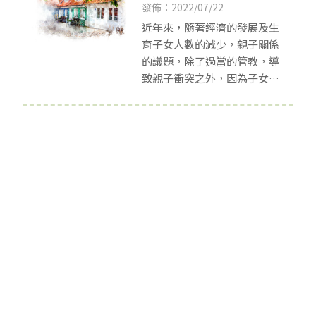
子教育之道-新竹心理
發佈：2022/07/22
諮詢
近年來，隨著經濟的發展及生
育子女人數的減少，親子關係
的議題，除了過當的管教，導
致親子衝突之外，因為子女從
小被過度愛，形成自我中心與
行為不當的「媽寶」現象，也
經常成為媒體報導的話題。