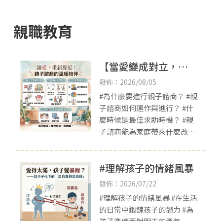
親職教育
【當愛變成對立，親
子關係如何重新靠
發佈：2026/08/05
近？】
#為什麼要進行親子諮商？ #親
子諮商如何運作與進行？ #什
麼時候是最佳求助時機？ #親
子諮商能為家庭帶來什麼改
變？
#理解孩子的情緒風暴
發佈：2026/07/22
#理解孩子的情緒風暴 #在生活
的日常中鍛鍊孩子的韌力 #為