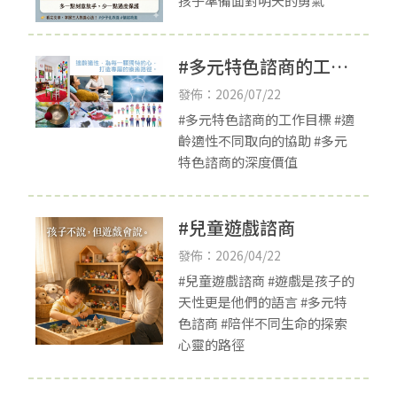
孩子準備面對明天的勇氣
#多元特色諮商的工作
目標
發佈：2026/07/22
#多元特色諮商的工作目標 #適
齡適性不同取向的協助 #多元
特色諮商的深度價值
#兒童遊戲諮商
發佈：2026/04/22
#兒童遊戲諮商 #遊戲是孩子的
天性更是他們的語言 #多元特
色諮商 #陪伴不同生命的探索
心靈的路徑