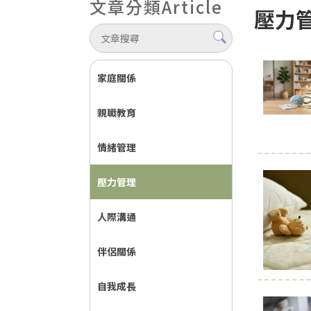
文章分類
Article
壓力
家庭關係
親職教育
情緒管理
壓力管理
人際溝通
伴侶關係
自我成長