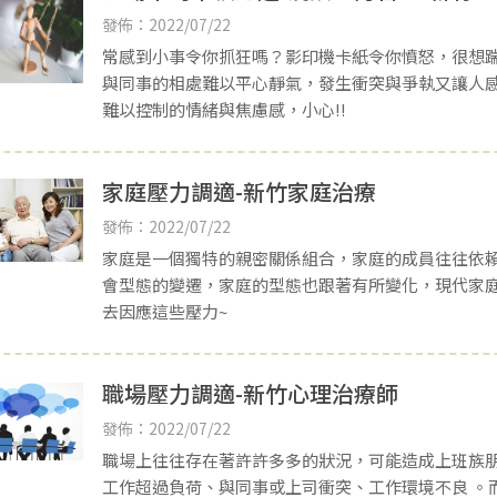
發佈：2022/07/22
常感到小事令你抓狂嗎？影印機卡紙令你憤怒，很想
與同事的相處難以平心靜氣，發生衝突與爭執又讓人
難以控制的情緒與焦慮感，小心!!
家庭壓力調適-新竹家庭治療
發佈：2022/07/22
家庭是一個獨特的親密關係組合，家庭的成員往往依
會型態的變遷，家庭的型態也跟著有所變化，現代家
去因應這些壓力~
職場壓力調適-新竹心理治療師
發佈：2022/07/22
職場上往往存在著許許多多的狀況，可能造成上班族
工作超過負荷、與同事或上司衝突、工作環境不良 。