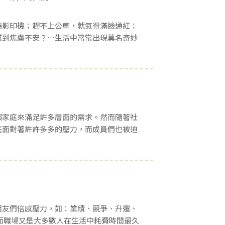
踹影印機；趕不上公車，就氣得滿臉通紅；
感到焦慮不安？…生活中常常出現莫名奇妙
賴家庭來滿足許多層面的需求。然而隨著社
庭面對著許許多多的壓力，而成員們也被迫
朋友們倍感壓力，如：業績、競爭、升遷、
而職場又是大多數人在生活中耗費時間最久